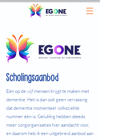
Scholingsaanbod
Eén op de vijf mensen krijgt te maken met
dementie. Het is dan ook geen verrassing
dat dementie momenteel volksziekte
nummer één is. Gelukkig hebben steeds
meer zorgorganisaties hier aandacht voor,
en daarom heb ik een uitgebreid aanbod aan